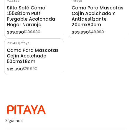
P02322
|
|
Pitaya
-18%
OFF
-20%
OFF
Silla Sofá Cama
Cama Para Mascotas
155x81cm Puff
Cojín Acolchado Y
Plegable Acolchada
Antideslizante
Hogar Naranja
20cmx80cm
$89.990
$109.990
$39.990
$49.990
P02410
|
Pitaya
-38%
OFF
Cama Para Mascotas
Cojín Acolchado
50cmx18cm
$15.990
$25.990
Síguenos