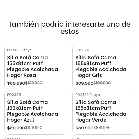
También podría interesarte uno de
estos
P02323
|
Pitaya
P02321
|
-18%
OFF
-18%
OFF
Silla Sofá Cama
Silla Sofá Cama
155x81cm Puff
155x81cm Puff
Plegable Acolchada
Plegable Acolchada
Hogar Rosa
Hogar Gris
$89.990
$109.990
$89.990
$109.990
P02324
|
P02325
|
Pitaya
-18%
OFF
-18%
OFF
Silla Sofá Cama
Silla Sofá Cama
155x81cm Puff
155x81cm Puff
Plegable Acolchada
Plegable Acolchada
Hogar Azul
Hogar Verde
$89.990
$109.990
$89.990
$109.990