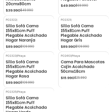
20cmx80cm
$49.990
$69.990
$39.990
$49.990
P02322
|
P02321
|
-18%
OFF
-18%
OFF
Silla Sofá Cama
Silla Sofá Cama
155x81cm Puff
155x81cm Puff
Plegable Acolchada
Plegable Acolchada
Hogar Naranja
Hogar Gris
$89.990
$109.990
$89.990
$109.990
P02323
|
Pitaya
P02410
|
Pitaya
-18%
OFF
-38%
OFF
Silla Sofá Cama
Cama Para Mascotas
155x81cm Puff
Cojín Acolchado
Plegable Acolchada
50cmx18cm
Hogar Rosa
$15.990
$25.990
$89.990
$109.990
P02325
|
Pitaya
-18%
OFF
Silla Sofá Cama
155x81cm Puff
Plegable Acolchada