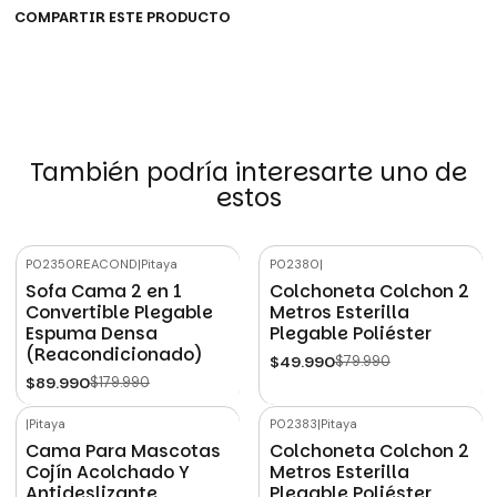
COMPARTIR ESTE PRODUCTO
También podría interesarte uno de
estos
P02350REACOND
|
Pitaya
P02380
|
-50%
OFF
-38%
OFF
Sofa Cama 2 en 1
Colchoneta Colchon 2
Convertible Plegable
Metros Esterilla
Espuma Densa
Plegable Poliéster
(Reacondicionado)
$49.990
$79.990
$89.990
$179.990
|
Pitaya
P02383
|
Pitaya
-20%
OFF
-29%
OFF
Cama Para Mascotas
Colchoneta Colchon 2
Cojín Acolchado Y
Metros Esterilla
Antideslizante
Plegable Poliéster