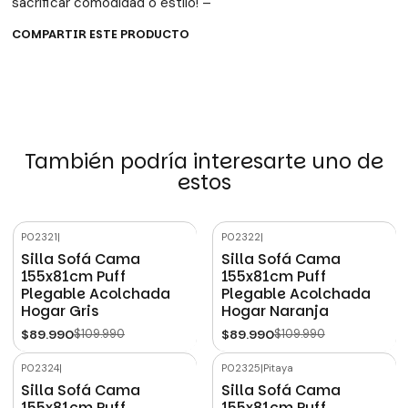
sacrificar comodidad o estilo! –
COMPARTIR ESTE PRODUCTO
También podría interesarte uno de
estos
P02321
|
P02322
|
-18%
OFF
-18%
OFF
Silla Sofá Cama
Silla Sofá Cama
155x81cm Puff
155x81cm Puff
Plegable Acolchada
Plegable Acolchada
Hogar Gris
Hogar Naranja
$89.990
$109.990
$89.990
$109.990
P02324
|
P02325
|
Pitaya
-18%
OFF
-18%
OFF
Silla Sofá Cama
Silla Sofá Cama
155x81cm Puff
155x81cm Puff