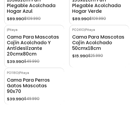
Plegable Acolchada
Plegable Acolchada
Hogar Azul
Hogar Verde
$89.990
$109.990
$89.990
$109.990
|
Pitaya
P02410
|
Pitaya
-20%
OFF
-38%
OFF
Cama Para Mascotas
Cama Para Mascotas
Cojín Acolchado Y
Cojín Acolchado
Antideslizante
50cmx18cm
20cmx80cm
$15.990
$25.990
$39.990
$49.990
P01180
|
Pitaya
-20%
OFF
Cama Para Perros
Gatos Mascotas
90x70
$39.990
$49.990