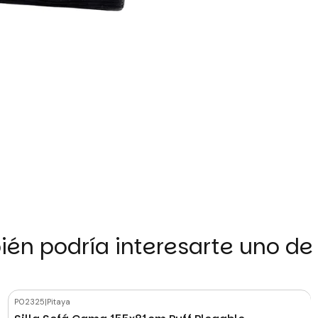
én podría interesarte uno de
P02325
|
Pitaya
-18%
OFF