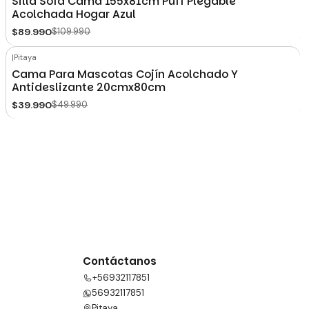
Silla Sofá Cama 155x81cm Puff Plegable
Acolchada Hogar Azul
$89.990
$109.990
|
Pitaya
-20%
OFF
Cama Para Mascotas Cojín Acolchado Y
Antideslizante 20cmx80cm
$39.990
$49.990
Contáctanos
+56932117851
56932117851
Pitaya