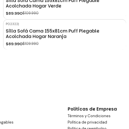
Silla Sofá Cama 155x81cm Puff Plegable
Acolchada Hogar Verde
$89.990
$109.990
P02322
|
-18%
OFF
Silla Sofá Cama 155x81cm Puff Plegable
Acolchada Hogar Naranja
$89.990
$109.990
Políticas de Empresa
Términos y Condiciones
egables
Política de privacidad
Política de reembolso