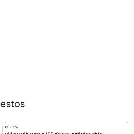
 estos
P02324
|
-18%
OFF