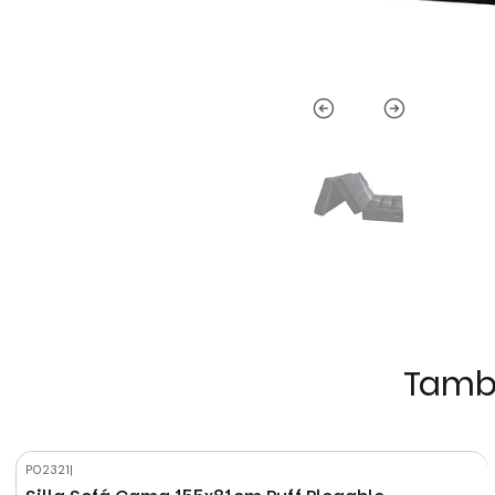
Tambi
P02321
|
-18%
OFF