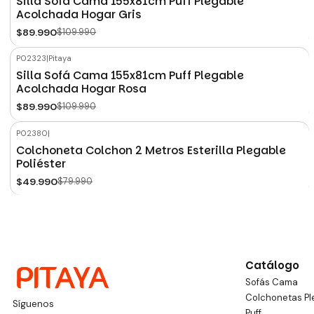
Silla Sofá Cama 155x81cm Puff Plegable
Acolchada Hogar Gris
$89.990
$109.990
P02323
|
Pitaya
-18%
OFF
Silla Sofá Cama 155x81cm Puff Plegable
Acolchada Hogar Rosa
$89.990
$109.990
P02380
|
-38%
OFF
Colchoneta Colchon 2 Metros Esterilla Plegable
Poliéster
$49.990
$79.990
Catálogo
Sofás Cama
Colchonetas Pl
Síguenos
Puff